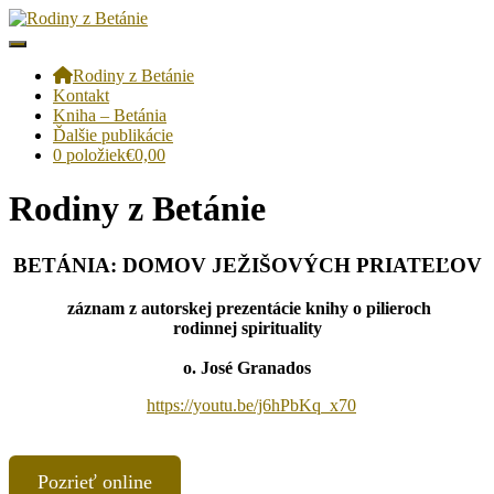
Toggle Navigation
Rodiny z Betánie
Kontakt
Kniha – Betánia
Ďalšie publikácie
0 položiek
€0,00
Rodiny z Betánie
BETÁNIA: DOMOV JEŽIŠOVÝCH PRIATEĽOV
záznam z autorskej prezentácie knihy o pilieroch
rodinnej spirituality
o. José Granados
https://youtu.be/j6hPbKq_x70
Pozrieť online