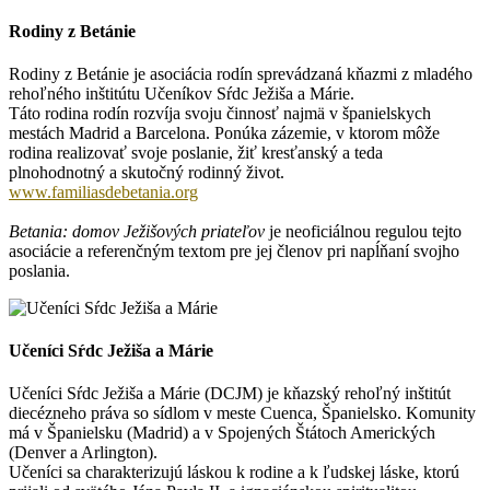
Rodiny z Betánie
Rodiny z Betánie je asociácia rodín sprevádzaná kňazmi z mladého
rehoľného inštitútu Učeníkov Sŕdc Ježiša a Márie.
Táto rodina rodín rozvíja svoju činnosť najmä v španielskych
mestách Madrid a Barcelona. Ponúka zázemie, v ktorom môže
rodina realizovať svoje poslanie, žiť kresťanský a teda
plnohodnotný a skutočný rodinný život.
www.familiasdebetania.org
Betania: domov Ježišových priateľov
je neoficiálnou regulou tejto
asociácie a referenčným textom pre jej členov pri napĺňaní svojho
poslania.
Učeníci Sŕdc Ježiša a Márie
Učeníci Sŕdc Ježiša a Márie (DCJM) je kňazský rehoľný inštitút
diecézneho práva so sídlom v meste Cuenca, Španielsko. Komunity
má v Španielsku (Madrid) a v Spojených Štátoch Amerických
(Denver a Arlington).
Učeníci sa charakterizujú láskou k rodine a k ľudskej láske, ktorú